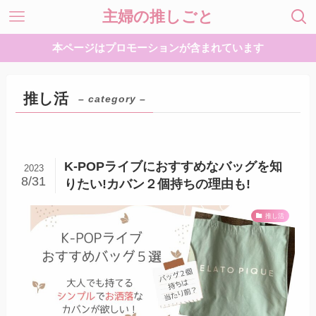
主婦の推しごと
本ページはプロモーションが含まれています
推し活
– category –
K-POPライブにおすすめなバッグを知
2023
8/31
りたい!カバン２個持ちの理由も!
推し活