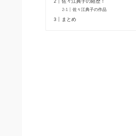
佐々江典子の経歴！
佐々江典子の作品
まとめ