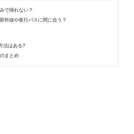
込みで帰れない？
!新幹線や夜行バスに間に合う？
方法はある?
!のまとめ